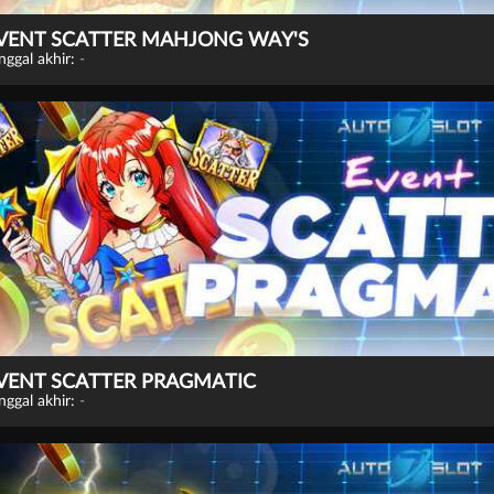
VENT SCATTER MAHJONG WAY'S
nggal akhir:
-
VENT SCATTER PRAGMATIC
nggal akhir:
-