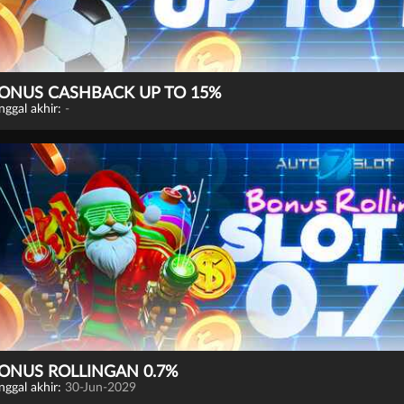
ONUS CASHBACK UP TO 15%
nggal akhir:
-
ONUS ROLLINGAN 0.7%
nggal akhir:
30-Jun-2029