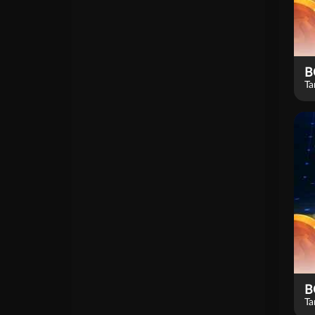
B
Ta
B
Ta