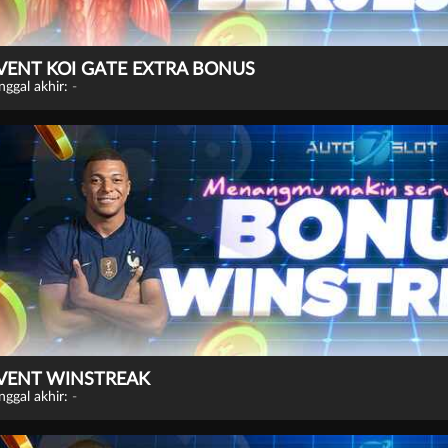
VENT KOI GATE EXTRA BONUS
nggal akhir:
-
VENT WINSTREAK
nggal akhir:
-