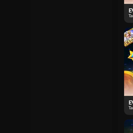
E
Ta
E
Ta