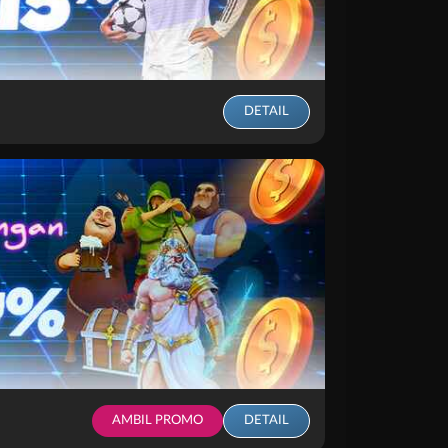
DETAIL
AMBIL PROMO
DETAIL