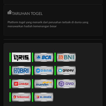
TARUHAN TOGEL
Platform togel yang menarik dari perusahan terbaik di dunia yang
menawarkan hadiah kemenangan besar