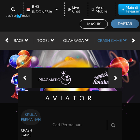
BHS
Live
Versi
Main di
Chat
Mobile
Telegra
INDONESIA
DAFTAR
MASUK
O
RACE
TOGEL
OLAHRAGA
CRASH GAME
A
AVIATOR
SEMUA
PERMAINAN
CRASH
GAME