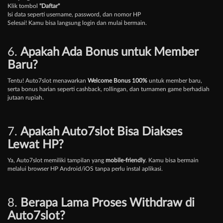
Klik tombol
"Daftar"
Isi data seperti username, password, dan nomor HP
Selesai! Kamu bisa langsung login dan mulai bermain.
6.
Apakah Ada Bonus untuk Member
Baru?
Tentu! Auto7slot menawarkan
Welcome Bonus 100%
untuk member baru,
serta bonus harian seperti cashback, rollingan, dan turnamen game berhadiah
jutaan rupiah.
7.
Apakah Auto7slot Bisa Diakses
Lewat HP?
Ya, Auto7slot memiliki tampilan yang
mobile-friendly
. Kamu bisa bermain
melalui browser HP Android/iOS tanpa perlu instal aplikasi.
8.
Berapa Lama Proses Withdraw di
Auto7slot?