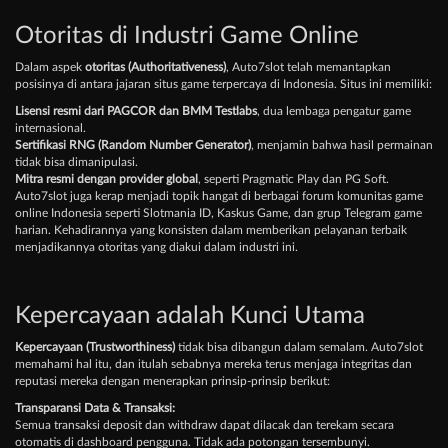
Otoritas di Industri Game Online
Dalam aspek
otoritas (Authoritativeness)
, Auto7slot telah memantapkan
posisinya di antara jajaran situs game terpercaya di Indonesia. Situs ini memiliki:
Lisensi resmi dari PAGCOR dan BMM Testlabs
, dua lembaga pengatur game
internasional.
Sertifikasi RNG (Random Number Generator)
, menjamin bahwa hasil permainan
tidak bisa dimanipulasi.
Mitra resmi dengan provider global
, seperti Pragmatic Play dan PG Soft.
Auto7slot juga kerap menjadi topik hangat di berbagai forum komunitas game
online Indonesia seperti Slotmania ID, Kaskus Game, dan grup Telegram game
harian. Kehadirannya yang konsisten dalam memberikan pelayanan terbaik
menjadikannya otoritas yang diakui dalam industri ini.
Kepercayaan adalah Kunci Utama
Kepercayaan (Trustworthiness)
tidak bisa dibangun dalam semalam. Auto7slot
memahami hal itu, dan itulah sebabnya mereka terus menjaga integritas dan
reputasi mereka dengan menerapkan prinsip-prinsip berikut:
Transparansi Data & Transaksi:
Semua transaksi deposit dan withdraw dapat dilacak dan terekam secara
otomatis di dashboard pengguna. Tidak ada potongan tersembunyi.