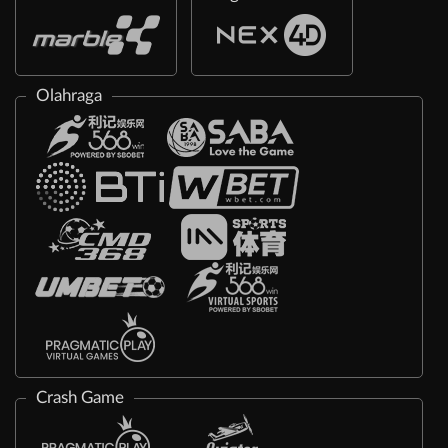
Olahraga
Crash Game