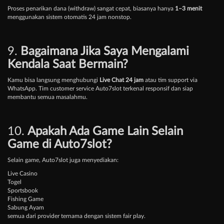
Proses penarikan dana (withdraw) sangat cepat, biasanya hanya
1–3 menit
menggunakan sistem otomatis 24 jam nonstop.
9.
Bagaimana Jika Saya Mengalami
Kendala Saat Bermain?
Kamu bisa langsung menghubungi
Live Chat 24 jam
atau tim support via
WhatsApp. Tim customer service Auto7slot terkenal responsif dan siap
membantu semua masalahmu.
10.
Apakah Ada Game Lain Selain
Game di Auto7slot?
Selain game, Auto7slot juga menyediakan:
Live Casino
Togel
Sportsbook
Fishing Game
Sabung Ayam
semua dari provider ternama dengan sistem fair play.