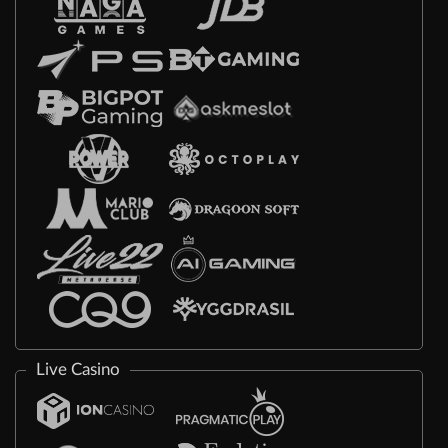
Live Casino