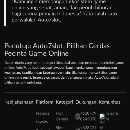
“Kami ingin membangun ekosistem game
online yang sehat, aman, dan penuh hiburan
bagi semua pemain Indonesia,” kata salah satu
perwakilan Auto7slot.
Penutup: Auto7slot, Pilihan Cerdas
Pecinta Game Online
Dalam dunia yang penuh dengan situs abal-abal dan penipuan berkedok game
online, Auto7slot
hadir sebagai jawaban bagi mereka yang mengutamakan
keamanan, keadilan, dan keseruan bermain
. Jika kamu mencari situs game
online yang
resmi, terpercaya, gacor, dan transparan
, maka Auto7slot adalah
pilihan terbaik untukmu.
Kebijaksanaan
Platform
Kategori
Dukungan
Komunitas
Promosi
Hot
+628779
Telegra
Games
0243070
m
Loyalty
Slots
+628221