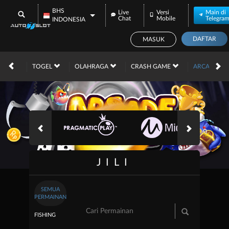
BHS
Live
Versi
Main di
Chat
Mobile
Telegra
INDONESIA
DAFTAR
MASUK
ACE
TOGEL
OLAHRAGA
CRASH GAME
ARCADE
JILI
SEMUA
PERMAINAN
FISHING