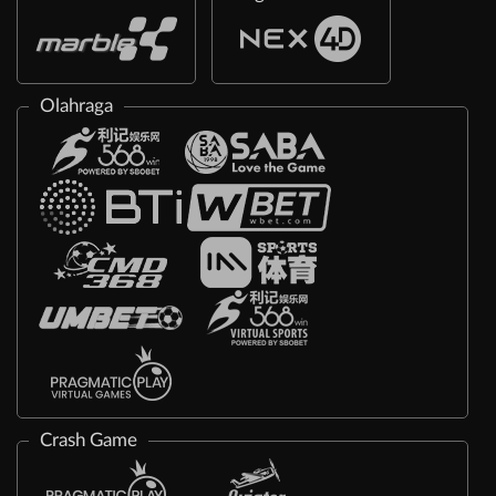
Olahraga
Crash Game