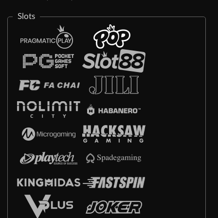
Slots