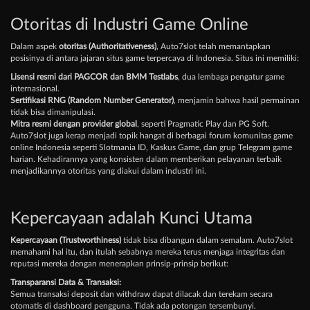
Otoritas di Industri Game Online
Dalam aspek
otoritas (Authoritativeness)
, Auto7slot telah memantapkan
posisinya di antara jajaran situs game terpercaya di Indonesia. Situs ini memiliki:
Lisensi resmi dari PAGCOR dan BMM Testlabs
, dua lembaga pengatur game
internasional.
Sertifikasi RNG (Random Number Generator)
, menjamin bahwa hasil permainan
tidak bisa dimanipulasi.
Mitra resmi dengan provider global
, seperti Pragmatic Play dan PG Soft.
Auto7slot juga kerap menjadi topik hangat di berbagai forum komunitas game
online Indonesia seperti Slotmania ID, Kaskus Game, dan grup Telegram game
harian. Kehadirannya yang konsisten dalam memberikan pelayanan terbaik
menjadikannya otoritas yang diakui dalam industri ini.
Kepercayaan adalah Kunci Utama
Kepercayaan (Trustworthiness)
tidak bisa dibangun dalam semalam. Auto7slot
memahami hal itu, dan itulah sebabnya mereka terus menjaga integritas dan
reputasi mereka dengan menerapkan prinsip-prinsip berikut:
Transparansi Data & Transaksi:
Semua transaksi deposit dan withdraw dapat dilacak dan terekam secara
otomatis di dashboard pengguna. Tidak ada potongan tersembunyi.