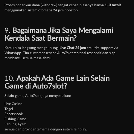
Proses penarikan dana (withdraw) sangat cepat, biasanya hanya
1–3 menit
menggunakan sistem otomatis 24 jam nonstop.
9.
Bagaimana Jika Saya Mengalami
Kendala Saat Bermain?
Kamu bisa langsung menghubungi
Live Chat 24 jam
atau tim support via
WhatsApp. Tim customer service Auto7slot terkenal responsif dan siap
membantu semua masalahmu.
10.
Apakah Ada Game Lain Selain
Game di Auto7slot?
Selain game, Auto7slot juga menyediakan:
Live Casino
Togel
Sportsbook
Fishing Game
Sabung Ayam
semua dari provider ternama dengan sistem fair play.