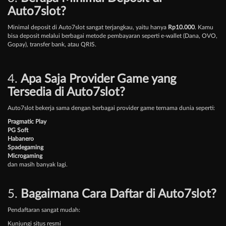
Auto7slot?
Minimal deposit di Auto7slot sangat terjangkau, yaitu hanya
Rp10.000
. Kamu
bisa deposit melalui berbagai metode pembayaran seperti e-wallet (Dana, OVO,
Gopay), transfer bank, atau QRIS.
4.
Apa Saja Provider Game yang
Tersedia di Auto7slot?
Auto7slot bekerja sama dengan berbagai provider game ternama dunia seperti:
Pragmatic Play
PG Soft
Habanero
Spadegaming
Microgaming
dan masih banyak lagi.
5.
Bagaimana Cara Daftar di Auto7slot?
Pendaftaran sangat mudah:
Kunjungi situs resmi