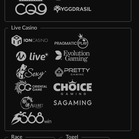
Live Casino
Race
Togel