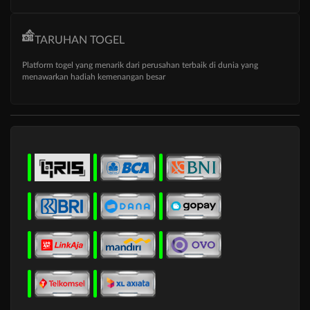
TARUHAN TOGEL
Platform togel yang menarik dari perusahan terbaik di dunia yang
menawarkan hadiah kemenangan besar