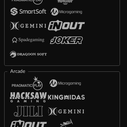
Arcade