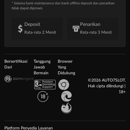
* Selama bank maintenance dan bank offline deposit dan penarikan
tidak dapat diproses
Deposit
Penarikan
Rata-rata 2 Menit
Rata-rata 3 Menit
Bersertifikasi
Tanggung
Browser
Dari
Jawab
Yang
Bermain
Didukung
©2026 AUTO7SLOT.
Hak cipta dilindungi |
18+
Platform Penyedia Layanan