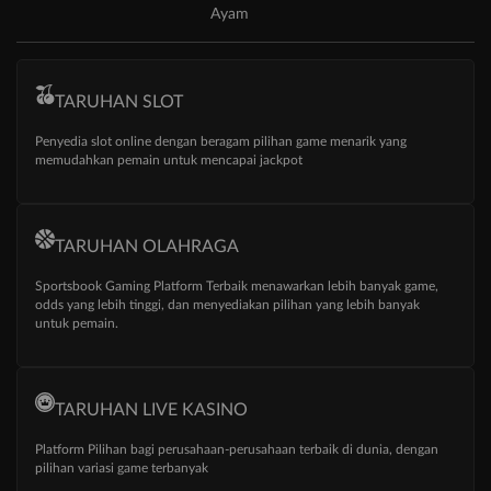
Ayam
TARUHAN SLOT
Penyedia slot online dengan beragam pilihan game menarik yang
memudahkan pemain untuk mencapai jackpot
TARUHAN OLAHRAGA
Sportsbook Gaming Platform Terbaik menawarkan lebih banyak game,
odds yang lebih tinggi, dan menyediakan pilihan yang lebih banyak
untuk pemain.
TARUHAN LIVE KASINO
Platform Pilihan bagi perusahaan-perusahaan terbaik di dunia, dengan
pilihan variasi game terbanyak