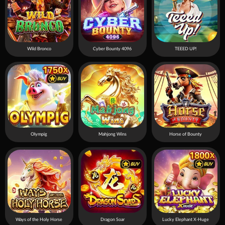
Wild Bronco
Cyber Bounty 4096
TEEED UP!
Olympig
Mahjong Wins
Horse of Bounty
Ways of the Holy Horse
Dragon Soar
Lucky Elephant X-Huge