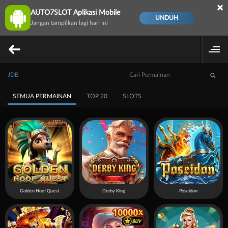
×
AUTO7SLOT Aplikasi Mobile
UNDUH
Jangan tampilkan lagi hari ini
JDB
SEMUA PERMAINAN
TOP 20
SLOTS
Golden Hoof Quest
Derby King
Poseidon