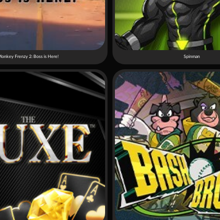
onkey Frenzy 2: Boss is Here!
Spinman