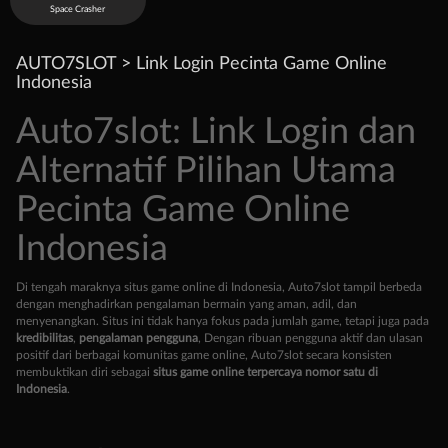
Space Crasher
AUTO7SLOT > Link Login Pecinta Game Online
Indonesia
Auto7slot: Link Login dan
Alternatif Pilihan Utama
Pecinta Game Online
Indonesia
Di tengah maraknya situs game online di Indonesia, Auto7slot tampil berbeda
dengan menghadirkan pengalaman bermain yang aman, adil, dan
menyenangkan. Situs ini tidak hanya fokus pada jumlah game, tetapi juga pada
kredibilitas
,
pengalaman pengguna
, Dengan ribuan pengguna aktif dan ulasan
positif dari berbagai komunitas game online, Auto7slot secara konsisten
membuktikan diri sebagai
situs game online terpercaya nomor satu di
Indonesia
.