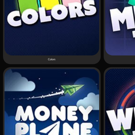
Colors