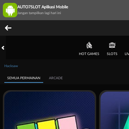
AUTO7SLOT Aplikasi Mobile
Jangan tampilkan lagi hari ini
HOT GAMES
SLOTS
LI
Hacksaw
SEMUA PERMAINAN
ARCADE