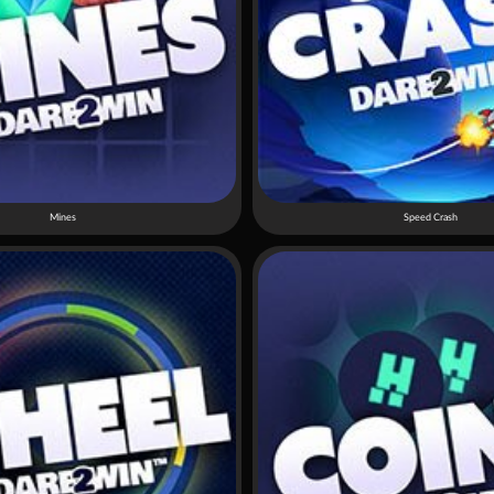
Mines
Speed Crash